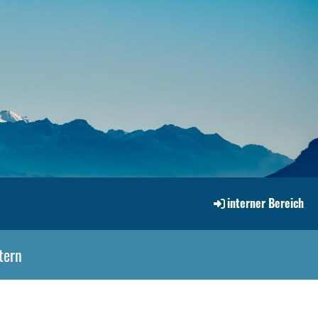
interner Bereich
tern