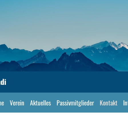
di
me
Verein
Aktuelles
Passivmitglieder
Kontakt
In